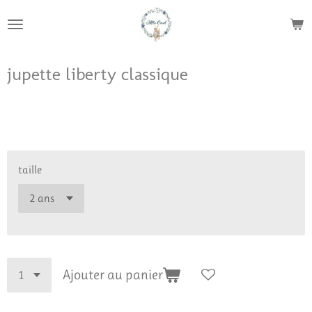
Passer
au
contenu
principal
jupette liberty classique
30,00 €
taille
Ajouter au panier