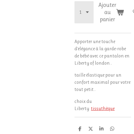
Ajouter
au
panier
Apporter une touche
d'elégance à la garde-robe
de bébé avec ce pantalon en
Liberty of london .
taille élastique pour un
confort maximal pour votre
tout petit .
choix du
Liberty
tissuthèque
P
P
P
P