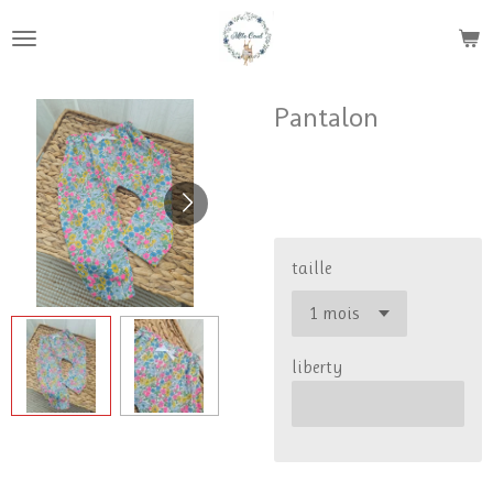
Passer
au
contenu
principal
Pantalon
34,00 €
taille
liberty