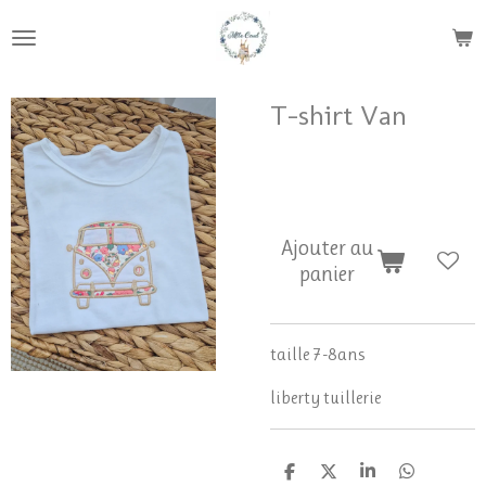
Passer
au
contenu
principal
T-shirt Van
21,90 €
Ajouter au
panier
taille 7-8ans
liberty tuillerie
P
P
P
P