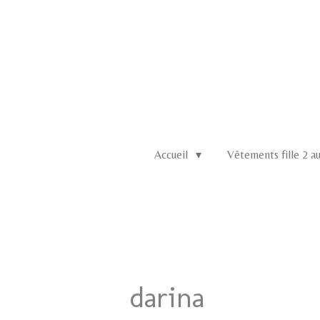
Passer
au
contenu
principal
Accueil
Vêtements fille 2 a
darina