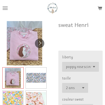
Passer
au
contenu
principal
sweat Henri
34,00 €
liberty
taille
couleur sweat