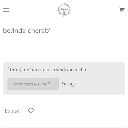
Passer
au
contenu
principal
belinda cherabi
17,00 €
Être informé du retour en stock du produit
Envoyer
Épuisé