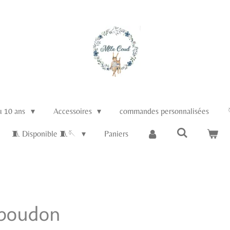
au 10 ans
Accessoires
commandes personnalisées
🧵 Disponible 🧵🪡
Paniers
 boudon