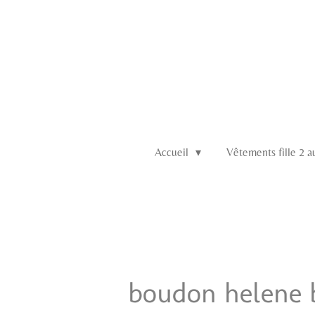
Passer
au
contenu
principal
Accueil
Vêtements fille 2 
boudon helene