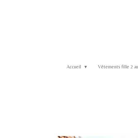
Passer
au
contenu
principal
Accueil
Vêtements fille 2 a