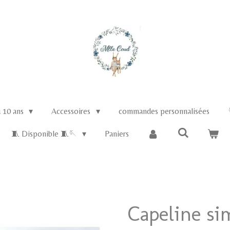
u 10 ans
Accessoires
commandes personnalisées
🧵 Disponible 🧵🪡
Paniers
Capeline si