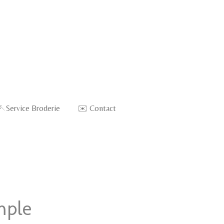
🪡Service Broderie
✉️ Contact
mple