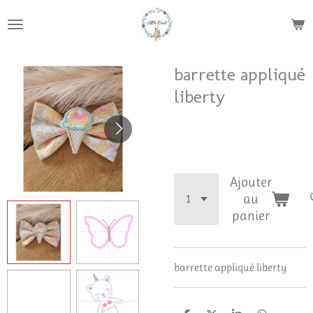
Passer
au
contenu
principal
barrette appliqué
liberty
8,50 €
Ajouter
au
panier
barrette appliqué liberty