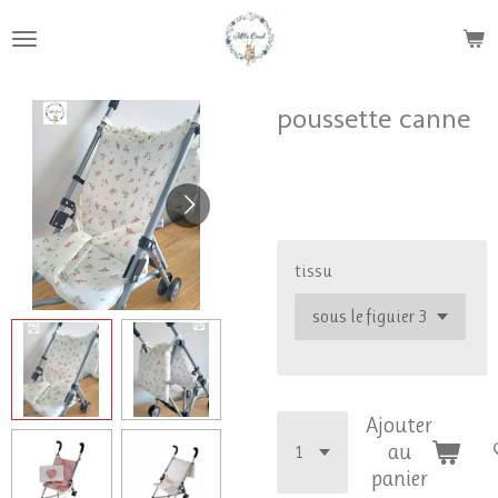
Passer
au
contenu
principal
poussette canne
39,90 €
tissu
Ajouter
au
panier