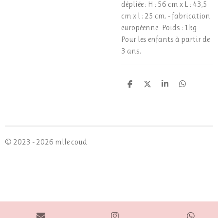
dépliée : H : 56 cm x L : 43,5
cm x l : 25 cm. - fabrication
européenne- Poids : 1kg -
Pour les enfants à partir de
3 ans.
P
P
P
P
a
a
a
a
r
r
r
r
t
t
t
t
a
a
a
a
g
g
g
g
e
e
e
e
© 2023 - 2026 mlle coud
r
r
r
r